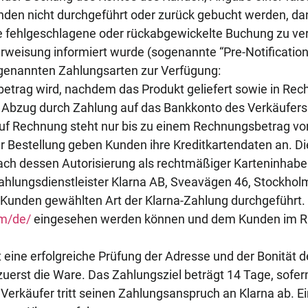
den nicht durchgeführt oder zurück gebucht werden, dan
e fehlgeschlagene oder rückabgewickelte Buchung zu ver
rweisung informiert wurde (sogenannte “Pre-Notification
genannten Zahlungsarten zur Verfügung:
rag wird, nachdem das Produkt geliefert sowie in Rechn
Abzug durch Zahlung auf das Bankkonto des Verkäufers 
 auf Rechnung steht nur bis zu einem Rechnungsbetrag vo
 Bestellung geben Kunden ihre Kreditkartendaten an. Di
ach dessen Autorisierung als rechtmäßiger Karteninhaber
ahlungsdienstleister Klarna AB, Sveavägen 46, Stockhol
on Kunden gewählten Art der Klarna-Zahlung durchgeführ
om/de/
eingesehen werden können und dem Kunden im Ra
eine erfolgreiche Prüfung der Adresse und der Bonität 
uerst die Ware. Das Zahlungsziel beträgt 14 Tage, sof
 Verkäufer tritt seinen Zahlungsanspruch an Klarna ab. 