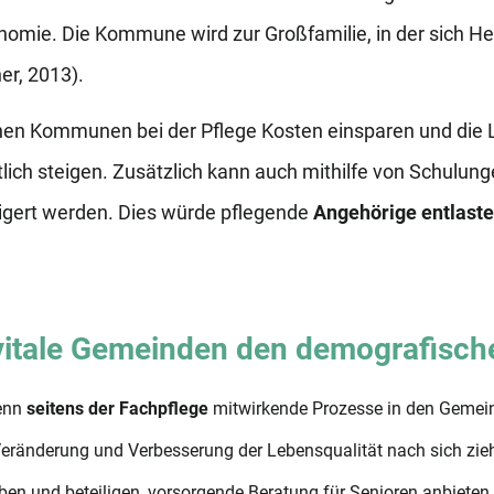
nomie. Die Kommune wird zur Großfamilie, in der sich 
er, 2013).
en Kommunen bei der Pflege Kosten einsparen und die L
ich steigen. Zusätzlich kann auch mithilfe von Schulun
igert werden. Dies würde pflegende
Angehörige entlast
vitale Gemeinden den demografisc
Wenn
seitens der Fachpflege
mitwirkende Prozesse in den Gemei
 Veränderung und Verbesserung der Lebensqualität nach sich zie
en und beteiligen, vorsorgende Beratung für Senioren anbieten,